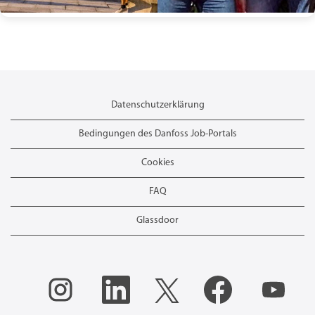
Datenschutzerklärung
Bedingungen des Danfoss Job-Portals
Cookies
FAQ
Glassdoor
W
W
W
W
W
i
i
i
i
i
r
r
r
r
r
d
d
d
d
d