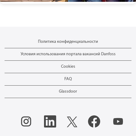
Политика конфиденциальности
Условия использования портала вакансий Danfoss
Cookies
FAQ
Glassdoor
О
О
О
О
О
т
т
т
т
т
к
к
к
к
к
р
р
р
р
р
ы
ы
ы
ы
ы