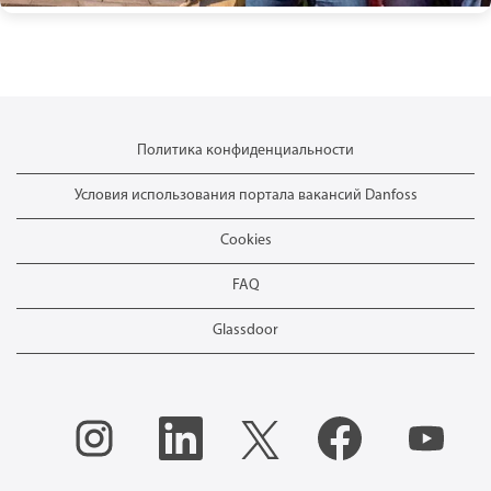
Политика конфиденциальности
Условия использования портала вакансий Danfoss
Cookies
FAQ
Glassdoor
О
О
О
О
О
т
т
т
т
т
к
к
к
к
к
р
р
р
р
р
ы
ы
ы
ы
ы