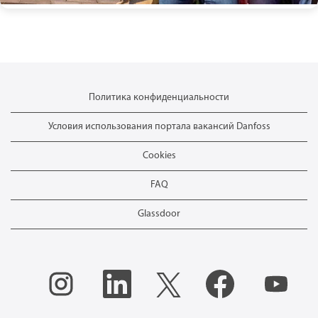
Политика конфиденциальности
Условия использования портала вакансий Danfoss
Cookies
FAQ
Glassdoor
О
О
О
О
О
т
т
т
т
т
к
к
к
к
к
р
р
р
р
р
ы
ы
ы
ы
ы