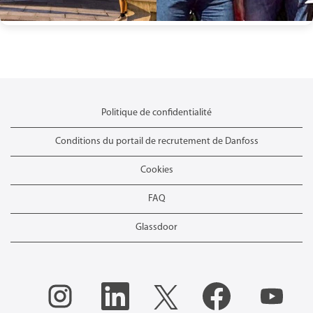
Politique de confidentialité
Conditions du portail de recrutement de Danfoss
Cookies
FAQ
Glassdoor
S
S
S
S
S
’
’
’
’
’
o
o
o
o
o
u
u
u
u