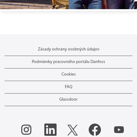
Zásady ochrany osobných údajov
Podmienky pracovného portálu Danfoss
Cookies
FAQ
Glassdoor
O
O
O
O
O
t
t
t
t
t
v
v
v
v
v
o
o
o
o