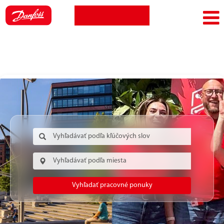
Zobraziť profil
Jazyk
Prihlásenie zamestnanca
Vyhľadať pracovné ponuky