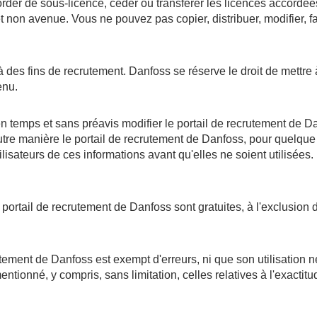
er de sous-licence, céder ou transférer les licences accordées 
et non avenue. Vous ne pouvez pas copier, distribuer, modifier, f
 des fins de recrutement. Danfoss se réserve le droit de mettre 
enu.
 temps et sans préavis modifier le portail de recrutement de D
e autre manière le portail de recrutement de Danfoss, pour quelqu
ilisateurs de ces informations avant qu'elles ne soient utilisées.
n du portail de recrutement de Danfoss sont gratuites, à l'exclusi
utement de Danfoss est exempt d'erreurs, ni que son utilisation
ntionné, y compris, sans limitation, celles relatives à l'exactitu