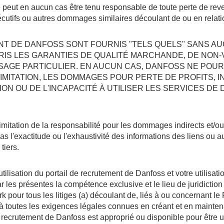
 peut en aucun cas être tenu responsable de toute perte de reve
utifs ou autres dommages similaires découlant de ou en relatio
NT DE DANFOSS SONT FOURNIS "TELS QUELS" SANS AU
RIS LES GARANTIES DE QUALITÉ MARCHANDE, DE NON-V
USAGE PARTICULIER. EN AUCUN CAS, DANFOSS NE PO
IMITATION, LES DOMMAGES POUR PERTE DE PROFITS, I
TION OU DE L'INCAPACITÉ À UTILISER LES SERVICES DE
 limitation de la responsabilité pour les dommages indirects et/o
as l'exactitude ou l'exhaustivité des informations des liens ou 
tiers.
ilisation du portail de recrutement de Danfoss et votre utilisat
 les présentes la compétence exclusive et le lieu de juridiction
 pour tous les litiges (a) découlant de, liés à ou concernant le
 à toutes les exigences légales connues en créant et en mainten
e recrutement de Danfoss est approprié ou disponible pour être ut