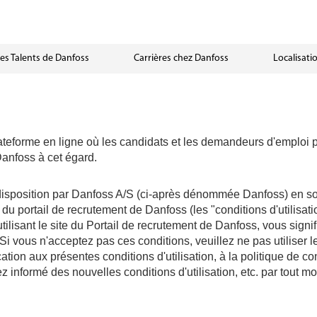
nditions d’utilisation du Portail de Recrutement de Danf
s Talents de Danfoss
Carrières chez Danfoss
Localisati
ateforme en ligne où les candidats et les demandeurs d'emploi pe
anfoss à cet égard.
disposition par Danfoss A/S (ci-après dénommée Danfoss) en son 
n du portail de recrutement de Danfoss (les "conditions d'utilisa
 utilisant le site du Portail de recrutement de Danfoss, vous sig
 Si vous n'acceptez pas ces conditions, veuillez ne pas utiliser l
ation aux présentes conditions d'utilisation, à la politique de co
rez informé des nouvelles conditions d'utilisation, etc. par tout 