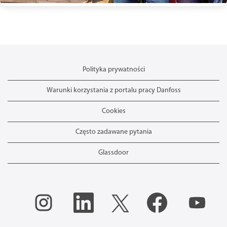
Polityka prywatności
Warunki korzystania z portalu pracy Danfoss
Cookies
Często zadawane pytania
Glassdoor
O
O
O
O
O
t
t
t
t
t
w
w
w
w
w
i
i
i
i
i
e
e
e
e
e