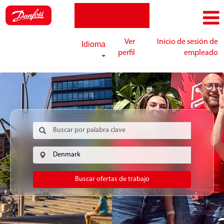
Ver
Inicio de sesión de
Idioma
perfil
empleado
Buscar ofertas de trabajo