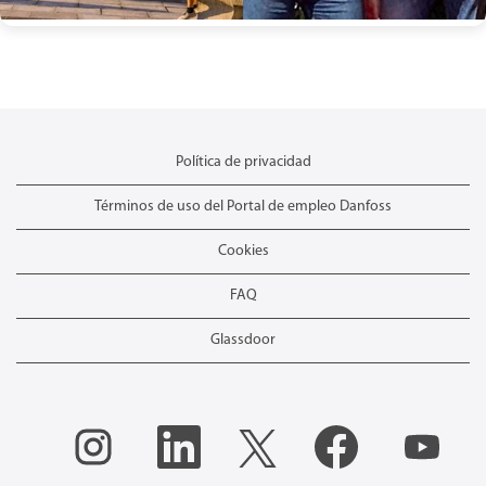
Política de privacidad
Términos de uso del Portal de empleo Danfoss
Cookies
FAQ
Glassdoor
S
S
S
S
S
e
e
e
e
e
a
a
a
a
a
b
b
b
b
b