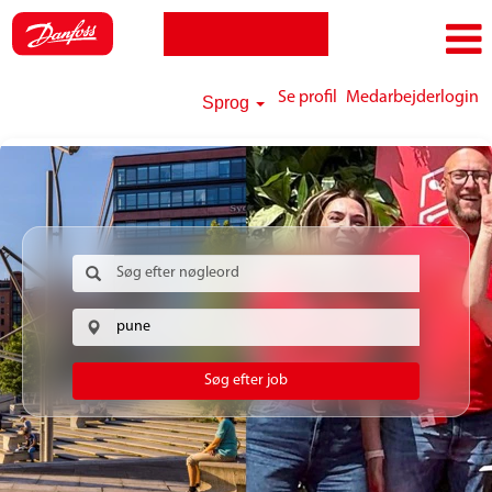
Se profil
Medarbejderlogin
Sprog
Søg efter job