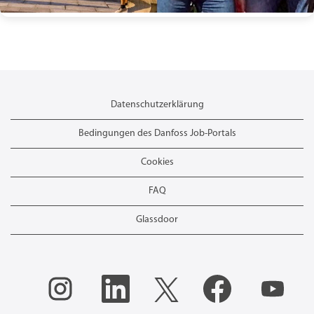
Datenschutzerklärung
Bedingungen des Danfoss Job-Portals
Cookies
FAQ
Glassdoor
W
W
W
W
W
i
i
i
i
i
r
r
r
r
r
d
d
d
d
d