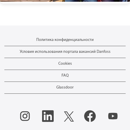
Политика конфиденциальности
Условия использования портала вакансий Danfoss
Cookies
FAQ
Glassdoor
О
О
О
О
О
т
т
т
т
т
к
к
к
к
к
р
р
р
р
р
ы
ы
ы
ы
ы