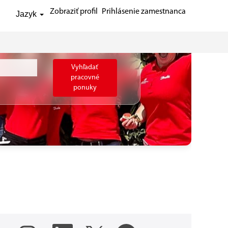
Zobraziť profil
Prihlásenie zamestnanca
Jazyk
Vyhľadať
pracovné
ponuky
O
O
O
O