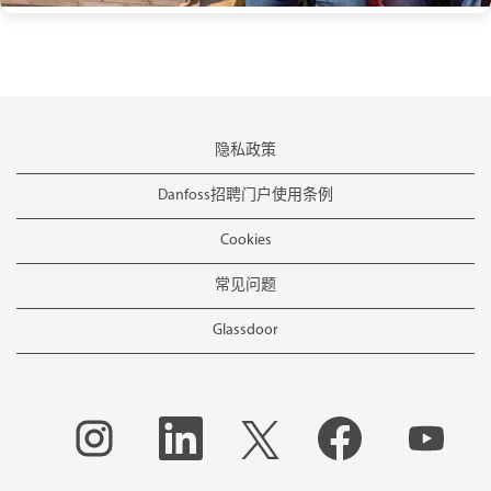
隐私政策
Danfoss招聘门户使用条例
Cookies
常见问题
Glassdoor
在
在
在
在
在
新
新
新
新
新
选
选
选
选
选
项
项
项
项
项
卡
卡
卡
卡
卡