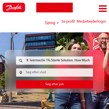
Se profil
Medarbejderlogin
Sprog
Søg efter job