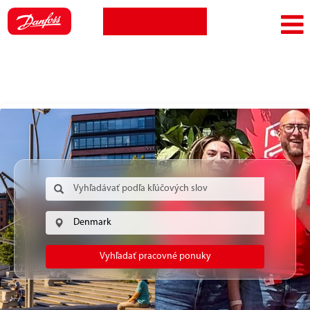
Zobraziť profil
Jazyk
Prihlásenie zamestnanca
Vyhľadať pracovné ponuky