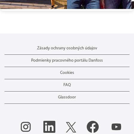
Zásady ochrany osobných údajov
Podmienky pracovného portálu Danfoss
Cookies
FAQ
Glassdoor
O
O
O
O
O
t
t
t
t
t
v
v
v
v
v
o
o
o
o