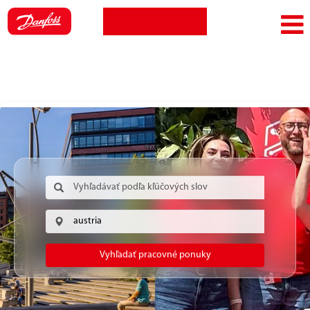
Zobraziť
Prihlásenie
Jazyk
profil
zamestnanca
Vyhľadať pracovné ponuky