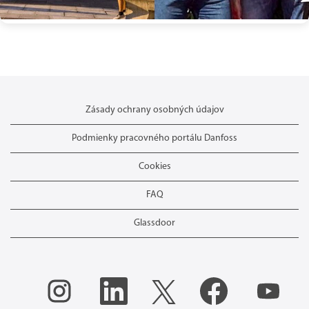
Zásady ochrany osobných údajov
Podmienky pracovného portálu Danfoss
Cookies
FAQ
Glassdoor
O
O
O
O
O
t
t
t
t
t
v
v
v
v
v
o
o
o
o