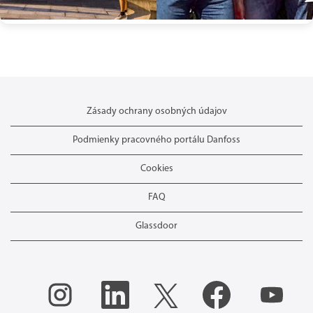
Zásady ochrany osobných údajov
Podmienky pracovného portálu Danfoss
Cookies
FAQ
Glassdoor
O
O
O
O
O
t
t
t
t
t
v
v
v
v
v
o
o
o
o