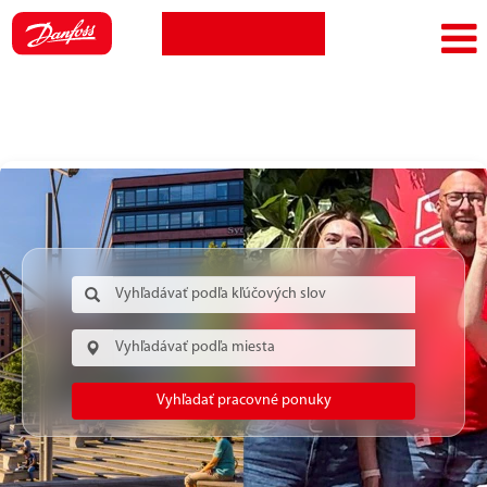
Zobraziť
Prihlásenie
Jazyk
profil
zamestnanca
Vyhľadať pracovné ponuky