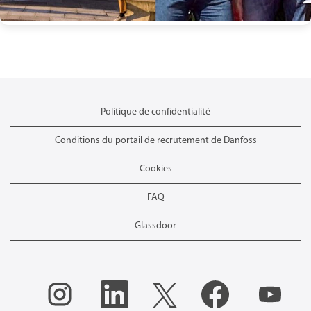
Politique de confidentialité
Conditions du portail de recrutement de Danfoss
Cookies
FAQ
Glassdoor
S
S
S
S
S
’
’
’
’
’
o
o
o
o
o
u
u
u
u