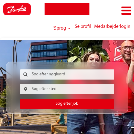
Se profil
Medarbejderlogin
Sprog
Søg efter job