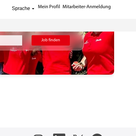
Mein Profil
Mitarbeiter-Anmeldung
Sprache
Job finden
W
W
W
W