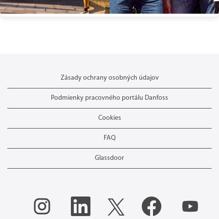
Zásady ochrany osobných údajov
Podmienky pracovného portálu Danfoss
Cookies
FAQ
Glassdoor
O
O
O
O
O
t
t
t
t
t
v
v
v
v
v
o
o
o
o