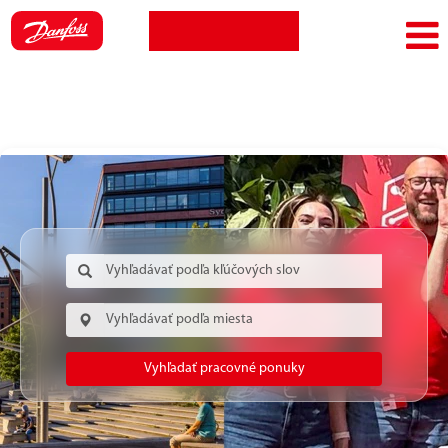
Zobraziť
Prihlásenie
Jazyk
profil
zamestnanca
Vyhľadať pracovné ponuky