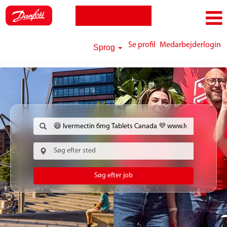
Se profil
Medarbejderlogin
Sprog
Søg efter job