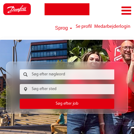
Se profil
Medarbejderlogin
Sprog
Søg efter job